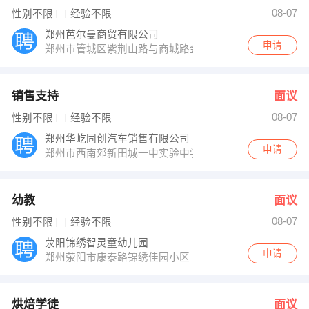
李老师 发布 [幼教 ] 招聘信息
08-07
性别不限
经验不限
荣女士 发布 [烘焙学徒 ] 招聘信息
荣女士 发布 [人事专员 ] 招聘信息
郑州芭尔曼商贸有限公司
【郑州东方商贸科技有限公司 】 强势入驻
申请
郑州市管城区紫荆山路与商城路金城国贸1701室
销售支持
面议
08-07
性别不限
经验不限
郑州华屹同创汽车销售有限公司
申请
郑州市西南郊新田城一中实验中学隔壁
幼教
面议
08-07
性别不限
经验不限
荥阳锦绣智灵童幼儿园
申请
郑州荥阳市康泰路锦绣佳园小区
烘焙学徒
面议