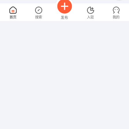
厨师
面议
首页
搜索
入驻
我的
发布
08-05
性别不限
经验不限
郑州鑫达投资管理咨询有限公司
申请
万山路与索河路交叉口鸿祥德韵1210室
财务管理
面议
招聘信息
求职简历
08-05
性别不限
经验不限
国泰铝业
申请
荥阳市城关乡G310国道中原铝业
诚聘货运司机和跟车员
面议
08-05
性别不限
经验不限
郑州市明兴物流有限公司
申请
荥阳市周边市区