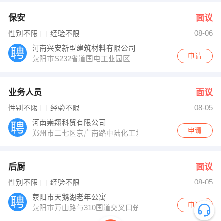
保安
面议
08-06
性别不限
经验不限
河南兴安新型建筑材料有限公司
申请
荥阳市S232省道国电工业园区
业务人员
面议
08-05
性别不限
经验不限
河南崇翔科贸有限公司
申请
郑州市二七区京广南路中陆化工城A15区18号
后厨
面议
08-05
性别不限
经验不限
荥阳市天鹅湖老年公寓
申请
荥阳市万山路与310国道交叉口楚楼水库西700米路南