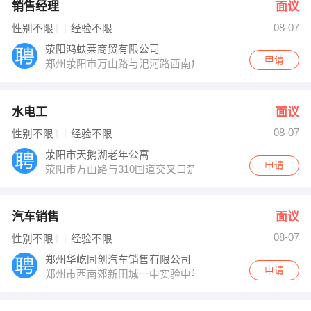
销售经理
面议
08-07
性别不限
经验不限
荥阳鸿蚨莱商贸有限公司
申请
郑州荥阳市万山路与汜河路西南角二楼202
水电工
面议
08-07
性别不限
经验不限
荥阳市天鹅湖老年公寓
申请
荥阳市万山路与310国道交叉口楚楼水库西700米路南
汽车销售
面议
08-07
性别不限
经验不限
郑州华屹同创汽车销售有限公司
申请
郑州市西南郊新田城一中实验中学隔壁