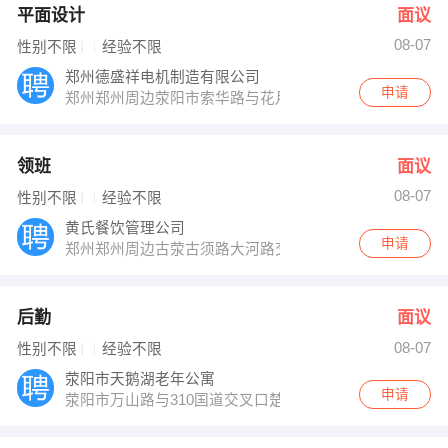
平面设计
面议
08-07
性别不限
经验不限
郑州德盛祥电机制造有限公司
申请
郑州郑州周边荥阳市索华路与花月路交叉口向西200米
领班
面议
08-07
性别不限
经验不限
黄氏餐饮管理公司
申请
郑州郑州周边古荥古须路大河路交叉西南角
后勤
面议
08-07
性别不限
经验不限
荥阳市天鹅湖老年公寓
申请
荥阳市万山路与310国道交叉口楚楼水库西700米路南