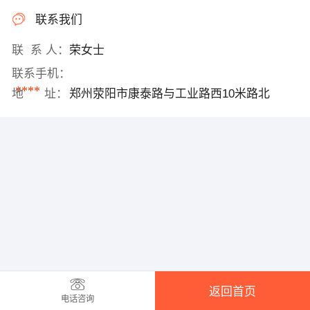
联系我们
联 系 人：
荣女士
联系手机：
****
地 址：
郑州荥阳市康泰路与工业路西10米路北
返回首页
电话咨询