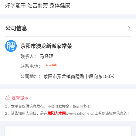
好学能干 吃苦耐劳 身体健康
公司信息
荥阳市澳龙新派家常菜
联系人：
马经理
****
联系电话：
公司地址：
荥阳市豫龙镇商隐路中段向东150米
温馨提示
1、本平台仅供信息发布，不会收取押金、保证金均！
2、请告知用人单位，是在
荥阳人才网
www.ezxhome.cn上看到该招聘信息的！