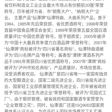
省饮料制造业工业企业最大市场占有份额前20强”荣誉
称号，历年被评为省、市“销售大户”、“纳税大户”企
业。 主要产品“仙潭牌”仙潭特曲、大曲系列产品，曾于
1984、1985年先后荣获部、省优质酒称号；1998年荣获
首届中国食品博览会金奖；1989年荣获第五届全国白酒
质量评比“中国优质酒”称号。授予银质奖；2005年被评
为“中国十大最具竞争潜力白酒品牌”荣誉称号； 2007年
“仙潭牌”商标被评为“四川省著名商标”，仙潭特曲酒被
评为“四川名牌产品”等称号；酱香型“潭牌”潭酒系列产
品于1991年荣获四川省优质酒称号，2007年“潭牌”商标
被评为“泸州市知名商标”。产品质量好，市场信誉高，
深受消费者欢迎。 仙潭酒厂是四川省唯一一家国有独资
的大型酿酒企业，国家二级先进企业，四川省级先进企
业、国家轻工业部质量管理奖先进企业，历年被省政府
授予“四川省卫生先进企业”荣誉称号，被评为“花园式工
厂”，由于狠抓管理，被省政府和国家酿酒专家赞誉为
“企业管理之花”，同时，仙潭酒厂还是ISQ9002国家质
量体系认证企业，为产品打入国际市场奠定了扎实基