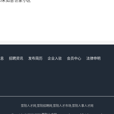
0米如意世家小区
信息
招聘资讯
发布简历
企业入驻
会员中心
法律申明
们
荥阳人才网,荥阳招聘网,荥阳人才市场,荥阳人事人才网