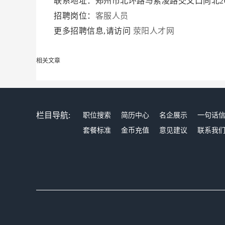
联系地址：郑州市北环路与索凌路交叉口向北2
招聘岗位：
客服人员
更多招聘信息,请访问
荥阳人才网
相关文章
栏目导航:
职位搜索
简历中心
名企展示
一句话
套餐标准
金币充值
意见建议
联系我