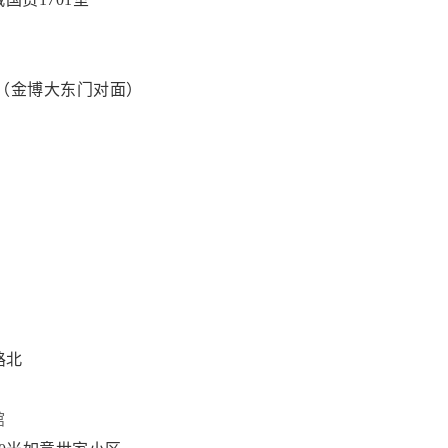
座（金博大东门对面）
路北
馆