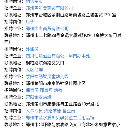
招聘岗位：
销售学员
招聘企业：
郑州芭尔曼商贸有限公司
联系地址：郑州市管城区紫荆山路与商城路金城国贸1701室
招聘岗位：
店长
招聘企业：
郑州豫主商贸有限公司
联系地址：郑州市二七路28号金运大厦9楼K座（金博大东门对
面）
招聘岗位：
外派员
招聘企业：
四川仙潭酒业有限公司河南办事处
联系地址：桐柏路航海路交叉口
招聘岗位：
大区经理
招聘企业：
荥阳锦绣智灵童幼儿园
联系地址：郑州荥阳市康泰路锦绣佳园小区
招聘岗位：
保育员
面点师
幼教
招聘企业：
荥阳金麦烘焙
联系地址：郑州荥阳市康泰路与工业路西10米路北
招聘岗位：
人事专员
烘焙学徒
营业员
招聘企业：
郑州市金水爱贝贝孕婴童生活用品馆
联系地址：郑州市北环路与索凌路交叉口向北20米如意世家小