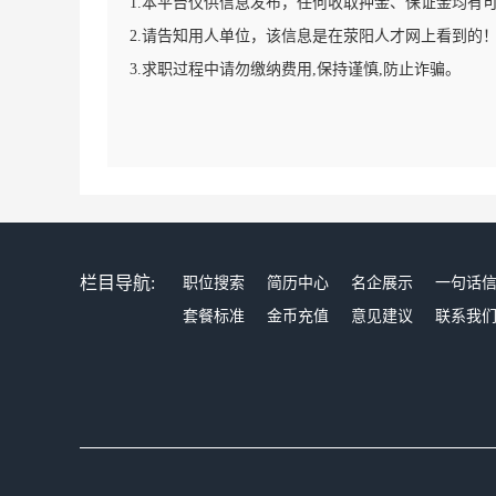
1.本平台仅供信息发布，任何收取押金、保证金均有
2.请告知用人单位，该信息是在荥阳人才网上看到的
3.求职过程中请勿缴纳费用,保持谨慎,防止诈骗。
栏目导航:
职位搜索
简历中心
名企展示
一句话
套餐标准
金币充值
意见建议
联系我