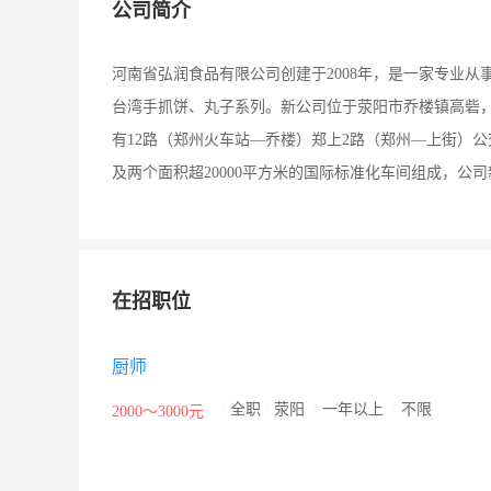
公司简介
河南省弘润食品有限公司创建于2008年，是一家专业
台湾手抓饼、丸子系列。新公司位于荥阳市乔楼镇高砦，
有12路（郑州火车站—乔楼）郑上2路（郑州—上街）公
及两个面积超20000平方米的国际标准化车间组成，
在招职位
厨师
/
全职
/
荥阳
/
一年以上
/
不限
2000～3000元