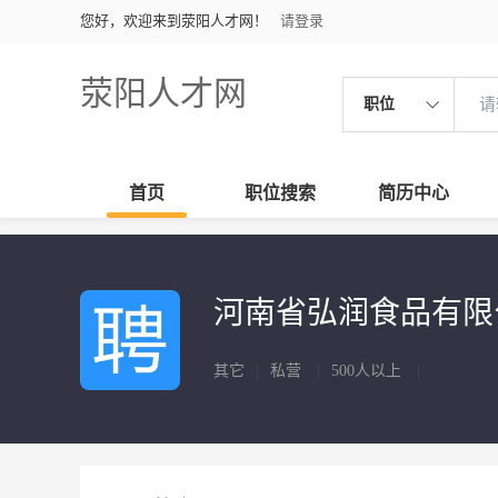
您好，欢迎来到荥阳人才网！
请登录
荥阳人才网
职位
首页
职位搜索
简历中心
河南省弘润食品有
其它
|
私营
|
500人以上
|