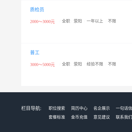
质检员
/
全职
/
荥阳
/
一年以上
/
不限
2000～3000元
普工
/
全职
/
荥阳
/
经验不限
/
不限
3000～5000元
栏目导航:
职位搜索
简历中心
名企展示
一句话
套餐标准
金币充值
意见建议
联系我